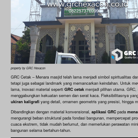
property by GRC Hexacon
GRC Cetak – Menara masjid telah lama menjadi simbol spiritualitas da
tetapi juga sebagai landmark yang memancarkan keindahan. Untuk mewu
lama, inovasi material seperti
GRC cetak
menjadi pilihan utama. GRC, 
menggabungkan kekuatan semen dan serat kaca. Fleksibilitasnya yang l
ukiran kaligrafi
yang detail, ornamen geometris yang presisi, hingga mo
Dibandingkan dengan material konvensional,
aplikasi GRC
pada
mena
mengurangi beban struktural pada fondasi bangunan, mempercepat pros
cuaca ekstrem, tidak mudah berlumut, dan memerlukan perawatan minima
bangunan selama bertahun-tahun.