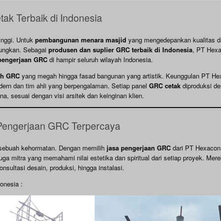
ak Terbaik di Indonesia
tinggi. Untuk
pembangunan menara masjid
yang mengedepankan kualitas d
tungkan. Sebagai
produsen dan suplier GRC terbaik di Indonesia
, PT Hex
pengerjaan GRC
di hampir seluruh wilayah Indonesia.
ah GRC
yang megah hingga fasad bangunan yang artistik. Keunggulan PT H
dern dan tim ahli yang berpengalaman. Setiap panel
GRC cetak
diproduksi d
na, sesuai dengan visi arsitek dan keinginan klien.
Pengerjaan GRC Terpercaya
 sebuah kehormatan. Dengan memilih
jasa pengerjaan GRC
dari PT Hexaco
uga mitra yang memahami nilai estetika dan spiritual dari setiap proyek. Mere
nsultasi desain, produksi, hingga instalasi.
onesia :