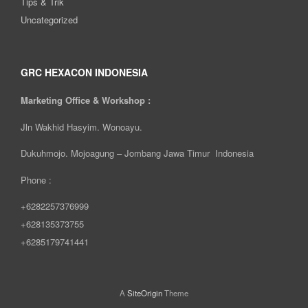
Tips & Trik
Uncategorized
GRC HEXACON INDONESIA
Marketing Office & Workshop :
Jln Wakhid Hasyim. Wonoayu.
Dukuhmojo. Mojoagung – Jombang Jawa Timur Indonesia
Phone :
+6282257376999
+628135373755
+6285179741441
A
SiteOrigin
Theme