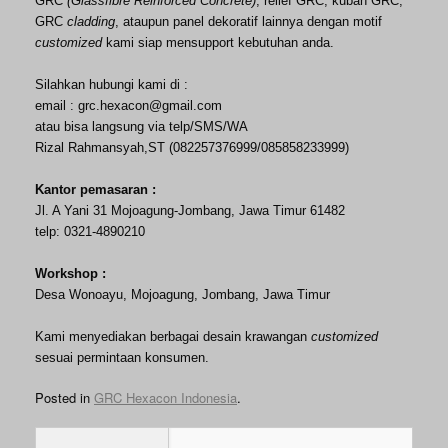
GRC
(Glassfibre Reinforced C
oncrete
)
, relief GRC, kubah GRC,
GRC
cladding
, ataupun panel dekoratif lainnya dengan motif
customized
kami siap mensupport kebutuhan anda.
Silahkan hubungi kami di :
email : grc.hexacon@gmail.com
atau bisa langsung via telp/S
MS/WA
Rizal Rahmansyah,ST (082257376999/085858233999)
Kantor pemasaran :
Jl. A Yani 31 Mojoagung-Jombang, Jawa Timur 61482
telp: 0321-4890210
Workshop :
Desa Wonoayu, Mojoagung, Jombang, Jawa Timur
Kami menyediakan berbagai desain krawangan
customized
sesuai permintaan konsumen.
Posted in
GRC Hexacon Indonesia
.