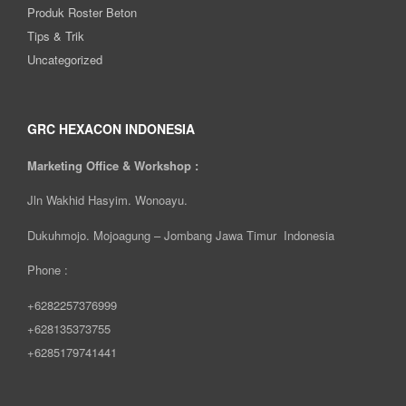
Produk Roster Beton
Tips & Trik
Uncategorized
GRC HEXACON INDONESIA
Marketing Office & Workshop :
Jln Wakhid Hasyim. Wonoayu.
Dukuhmojo. Mojoagung – Jombang Jawa Timur Indonesia
Phone :
+6282257376999
+628135373755
+6285179741441