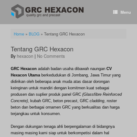
Skip
to
Menu
content
Home
»
BLOG
»
Tentang GRC Hexacon
Tentang GRC Hexacon
by
hexacon
|
No Comments
GRC Hexacon
adalah badan usaha dibawah naungan
CV
Hexacon Utama
berkedudukan di Jombang, Jawa Timur yang
didirikan oleh beberapa anak muda atas dasar dorongan
keinginan untuk mandiri dengan komitmen kuat
sebagai
produsen dan suplier
produk panel GRC
(Glassfibre Reinforced
C
oncrete
)
, kubah GRC, beton precast, GRC
cladding
, roster
beton dan berbagai ornamen GRC yang berkualitas dan harga
terjangkau
untuk konsumen.
Dengan dukungan tenaga ahli berpengalaman di bidangnya
masing masing kami siap untuk berkompetisi dalam hal