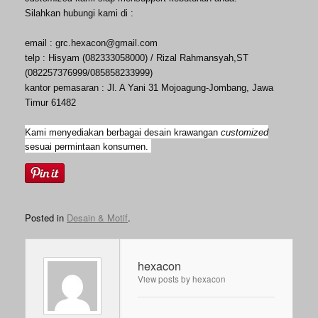
Silahkan hubungi kami di :
email : grc.hexacon@gmail.com
telp : Hisyam (082333058000) / Rizal Rahmansyah,ST
(082257376999/085858233999)
kantor pemasaran : Jl. A Yani 31 Mojoagung-Jombang, Jawa
Timur 61482
Kami menyediakan berbagai desain krawangan
customized
sesuai permintaan konsumen.
Posted in
Desain & Motif
.
hexacon
View posts by hexacon