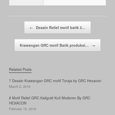
Post navigation
←
Desain Relief motif batik 2…
Krawangan GRC motif Batik produksi…
→
Related Posts
7 Desain Krawangan GRC motif Toraja by GRC Hexacon
March 2, 2016
8 Motif Relief GRC Kaligrafi Kufi Moderen By GRC
HEXACON
February 15, 2016