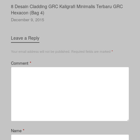
8 Desain Cladding GRC Kaligrafi Minimalis Terbaru GRC
Hexacon (Bag 4)
December 9, 2015
Leave a Reply
Your email address will not be published.
Required fields are marked
*
Comment
*
Name
*